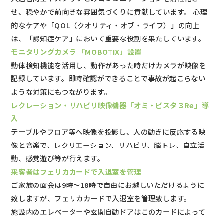
せ、穏やかで前向きな雰囲気づくりに貢献しています。 心理
的なケアや「QOL（クオリティ・オブ・ライフ）」の向上
は、「認知症ケア」において重要な役割を果たしています。
モニタリングカメラ 「MOBOTIX」設置
動体検知機能を活用し、動作があった時だけカメラが映像を
記録しています。即時確認ができることで事故が起こらない
ような対策にもつながります。
レクレーション・リハビリ映像機器「オミ・ビスタ３Re」導
入
テーブルやフロア等へ映像を投影し、人の動きに反応する映
像と音楽で、レクリエーション、リハビリ、脳トレ、自立活
動、感覚遊び等が行えます。
来客者はフェリカカードで入退室を管理
ご家族の面会は9時～18時で自由にお越しいただけるように
致しますが、フェリカカードで入退室を管理致します。
施設内のエレベーターや玄関自動ドアはこのカードによって